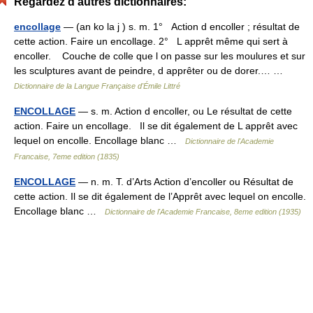
Regardez d'autres dictionnaires:
encollage
— (an ko la j ) s. m. 1° Action d encoller ; résultat de
cette action. Faire un encollage. 2° L apprêt même qui sert à
encoller. Couche de colle que l on passe sur les moulures et sur
les sculptures avant de peindre, d apprêter ou de dorer.… …
Dictionnaire de la Langue Française d'Émile Littré
ENCOLLAGE
— s. m. Action d encoller, ou Le résultat de cette
action. Faire un encollage. Il se dit également de L apprêt avec
lequel on encolle. Encollage blanc …
Dictionnaire de l'Academie
Francaise, 7eme edition (1835)
ENCOLLAGE
— n. m. T. d’Arts Action d’encoller ou Résultat de
cette action. Il se dit également de l’Apprêt avec lequel on encolle.
Encollage blanc …
Dictionnaire de l'Academie Francaise, 8eme edition (1935)