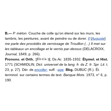
B.—
P. méton.
Couche de colle qu'on étend sur les murs, les
lambris, les peintures, avant de peindre ou de dorer.
Il
[
Auguste
]
me parle des procédés de vernissage de Trouillon (...) Il met sur
les tableaux un encollage et le vernis par-dessus
(DELACROIX,
Journal,
1849, p. 266).
Prononc. et Orth. :
[
]. Ds
Ac.
1835-1932.
Étymol. et Hist.
1771 (SCHMIDLIN,
Dict. universel de la lang. fr.
ds
Z. fr. Spr. Lit.
t.
23, p. 27). Dér. de
encoller
; suff.
-
age
.
Bbg.
DUBUC (R.). Ét.
terminol. sur certains termes de text.
Banque Mots.
1973, n° 6, p.
190.