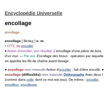
Encyclopédie Universelle
encollage
encollage
encollage
[ ɑ̃kɔlaʒ ]
n. m.
• 1771; de
encoller
♦
Action d'encoller; son résultat.
L'encollage d'une pièce de bois,
d'un mur.
—
Par ext.
Encollage des tissus :
opération par laquelle
on apprête les fils de chaîne avant tissage.
●
encollage
nom masculin
Action d'
encoller
; fait d'être encollé. ●
encollage
(difficultés)
nom masculin
Orthographe
Avec deux
l
(comme dans
colle
, dont ce mot est issu). De même :
encoller
,
encolleur
,
encolleuse
.