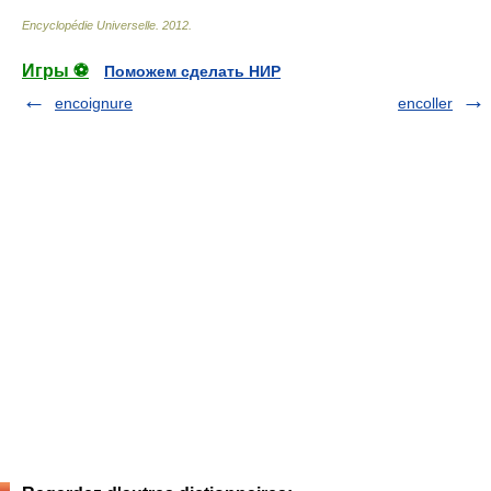
Encyclopédie Universelle
.
2012
.
Игры ⚽
Поможем сделать НИР
encoignure
encoller