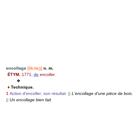
encollage
[ɑ̃kɔlaʒ]
n. m.
ÉTYM.
1771;
de
encoller.
❖
♦
Technique.
1
Action d'encoller; son résultat.
||
L'encollage d'une pièce de bois.
||
Un encollage bien fait.