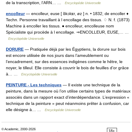
de la transcription, l’ARN… …
Encyclopédie Universelle
encolleur
— encolleur, euse [ ɑ̃kɔlɶr, øz ] n. • 1832; de encoller ♦
Techn. Personne travaillant à l encollage des tissus. ♢ N. f. (1873)
Machine à encoller les tissus. ● encolleur, encolleuse nom
Spécialiste qui procède à l encollage. ⇒ENCOLLEUR, EUSE,… …
Encyclopédie Universelle
DORURE
— Pratiquée déjà par les Égyptiens, la dorure sur bois
est encore utilisée de nos jours dans l’ameublement ou
l’encadrement, sur des essences indigènes comme le hêtre, le
noyer, le tilleul. Elle consiste à couvrir le bois de feuilles d’or grâce
à… …
Encyclopédie Universelle
PEINTURE - Les techniques
— Il existe une technique de la
peinture, dans la mesure où l’on utilise certains types de matériaux
associés dans un rapport exact d’interdépendance. L’expression «
technique de la peinture » peut néanmoins prêter à confusion, car
elle désigne à… …
Encyclopédie Universelle
© Academic, 2000-2026
18+