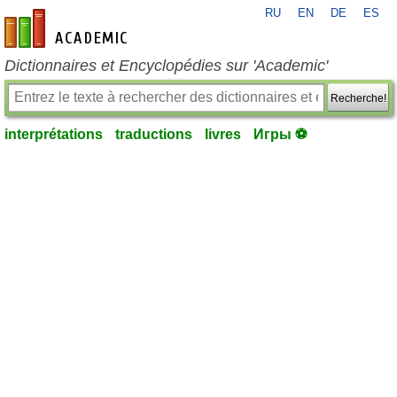
RU
EN
DE
ES
fr-academic.com
Dictionnaires et Encyclopédies sur 'Academic'
Recherche!
interprétations
traductions
livres
Игры ⚽