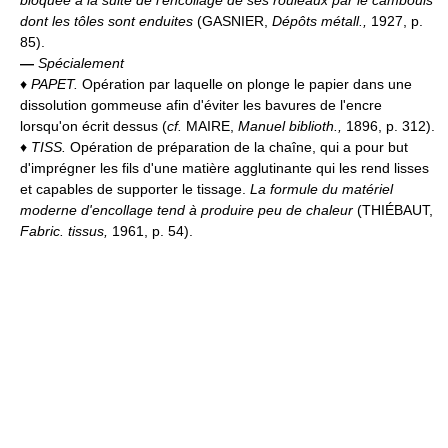
bloquée à la suite de l'encollage de ses rouleaux par le cambouis
dont les tôles sont enduites
(GASNIER,
Dépôts métall.,
1927, p.
85).
—
Spécialement
♦
PAPET.
Opération par laquelle on plonge le papier dans une
dissolution gommeuse afin d'éviter les bavures de l'encre
lorsqu'on écrit dessus (
cf.
MAIRE,
Manuel biblioth.,
1896, p. 312).
♦
TISS.
Opération de préparation de la chaîne, qui a pour but
d'imprégner les fils d'une matière agglutinante qui les rend lisses
et capables de supporter le tissage.
La formule du matériel
moderne d'encollage tend à produire peu de chaleur
(THIÉBAUT,
Fabric. tissus,
1961, p. 54).