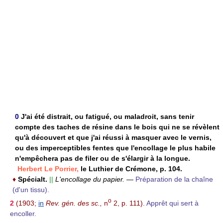
0
J'ai été distrait, ou fatigué, ou maladroit, sans tenir
compte des taches de résine dans le bois qui ne se révèlent
qu'à découvert et que j'ai réussi à masquer avec le vernis,
ou des imperceptibles fentes que l'encollage le plus habile
n'empêchera pas de filer ou de s'élargir à la longue.
Herbert Le Porrier,
le Luthier de Crémone, p. 104.
♦
Spécialt.
||
L'encollage du papier.
—
Préparation de la chaîne
(d'un tissu).
o
2
(1903;
in
Rev. gén. des sc.,
n
2, p. 111).
Apprêt qui sert à
encoller.